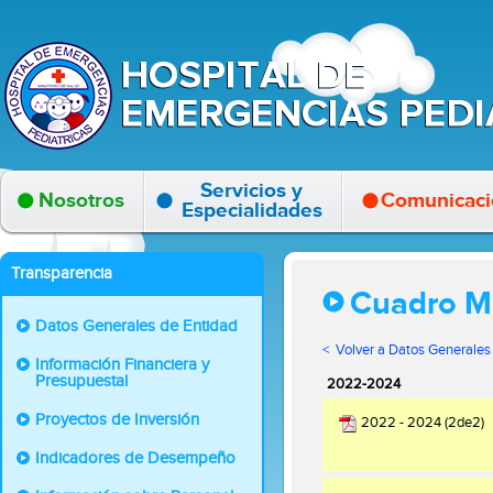
Servicios y
Nosotros
Comunicaci
Especialidades
Transparencia
Cuadro Mu
Datos Generales de Entidad
< Volver a Datos Generales
Información Financiera y
Presupuestal
2022-2024
Proyectos de Inversión
2022 - 2024 (2de2)
Indicadores de Desempeño