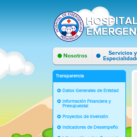
Servicios y
Nosotros
Especialidad
Transparencia
Datos Generales de Entidad
Información Financiera y
Presupuestal
Proyectos de Inversión
Indicadores de Desempeño